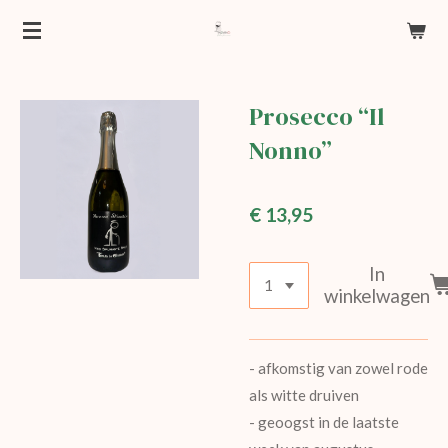
Ga
direct
naar
de
Prosecco “Il
hoofdinhoud
Nonno”
€ 13,95
In
winkelwagen
- afkomstig van zowel rode
als witte druiven
- geoogst in de laatste