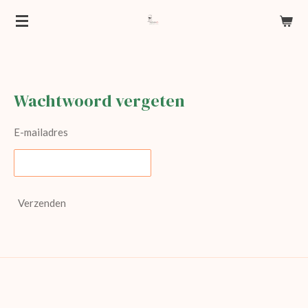
Ga
direct
naar
de
hoofdinhoud
Wachtwoord vergeten
E-mailadres
Verzenden